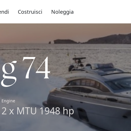
endi
Costruisci
Noleggia
g 74
Engine
2 x MTU 1948 hp