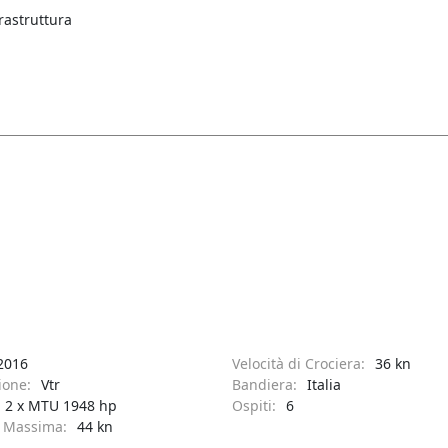
rastruttura
2016
Velocità di Crociera:
36 kn
ione:
Vtr
Bandiera:
Italia
2 x MTU 1948 hp
Ospiti:
6
à Massima:
44 kn