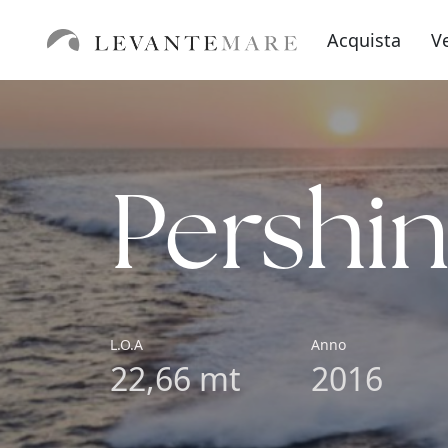
Acquista
V
Pershin
L.O.A
Anno
22,66 mt
2016