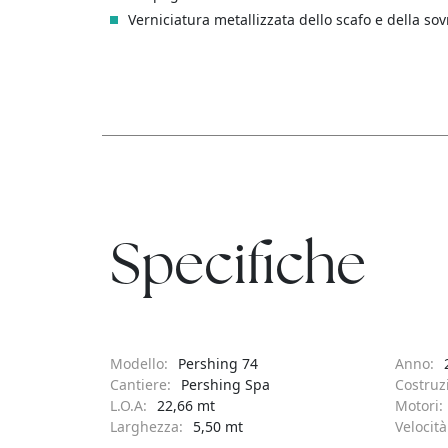
Verniciatura metallizzata dello scafo e della sov
Specifiche
Modello:
Pershing 74
Anno:
Cantiere:
Pershing Spa
Costruz
L.O.A:
22,66 mt
Motori:
Larghezza:
5,50 mt
Velocit