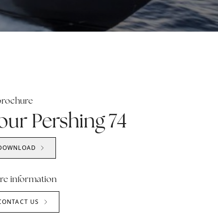
brochure
our Pershing 74
DOWNLOAD
re information
CONTACT US