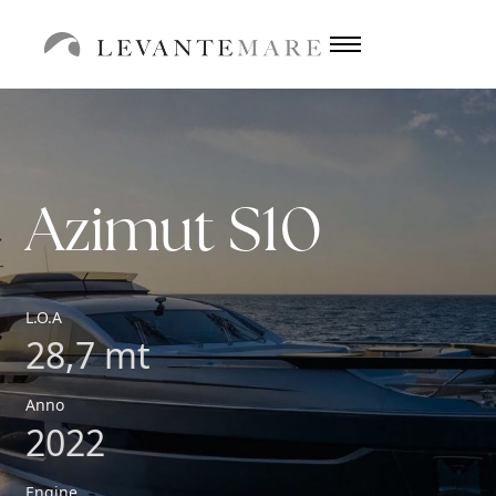
Azimut S10
L.O.A
28,7 mt
Anno
2022
Engine