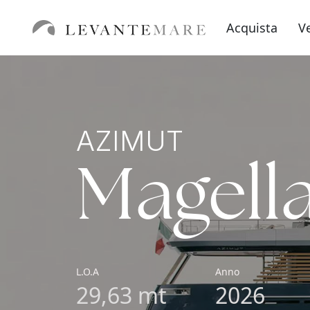
Acquista
V
AZIMUT
Magell
L.O.A
Anno
29,63 mt
2026