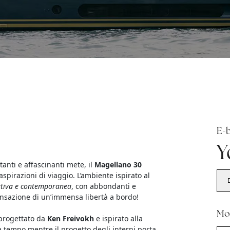
E-
Y
tanti e affascinanti mete, il
Magellano 30
aspirazioni di viaggio. L’ambiente ispirato al
tiva e contemporanea
, con abbondanti e
ensazione di un’immensa libertà a bordo!
Mo
 progettato da
Ken Freivokh
e ispirato alla
 tempo mentre il progetto degli interni porta