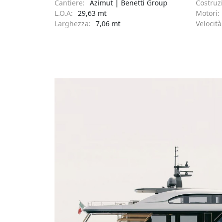
Cantiere:
Azimut | Benetti Group
Costruz
L.O.A:
29,63 mt
Motori:
Larghezza:
7,06 mt
Velocit