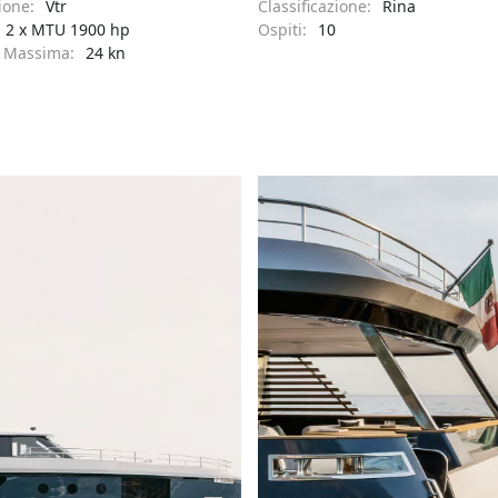
ione:
Vtr
Classificazione:
Rina
2 x MTU 1900 hp
Ospiti:
10
à Massima:
24 kn