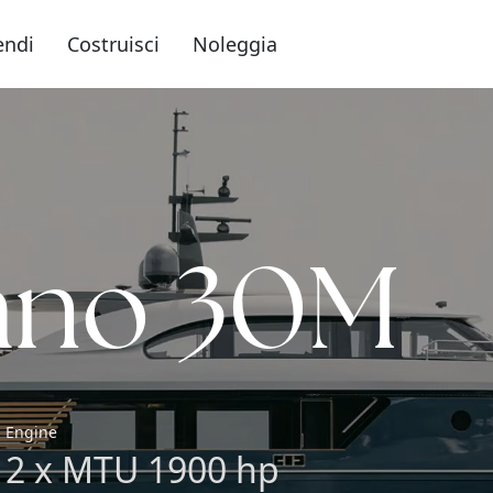
endi
Costruisci
Noleggia
ano 30M
Engine
2 x MTU 1900 hp