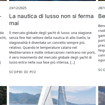
23/12/2025
28/
–
La nautica di lusso non si ferma
Be
mai
Bene
rivo
 da
Il mercato globale degli yacht di lusso: una stagione
gamm
acht,
senza fine Nel settore della nautica di alto livello, la
port
stagionalità è diventata un concetto sempre più
prec
relativo. Quando le temperature calano nel
l’es
Mediterraneo e molte imbarcazioni rientrano nei porti,
conn
il vero movimento del mercato globale degli yacht di
ispi
]
lusso entra nella sua fase più intensa, […]
SCO
SCOPRI DI PIÙ