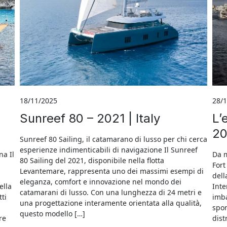
18/11/2025
28/
Sunreef 80 – 2021 | Italy
L’
2
Sunreef 80 Sailing, il catamarano di lusso per chi cerca
esperienze indimenticabili di navigazione Il Sunreef
na Il
Da m
80 Sailing del 2021, disponibile nella flotta
Fort
Levantemare, rappresenta uno dei massimi esempi di
dell
eleganza, comfort e innovazione nel mondo dei
ella
Inte
catamarani di lusso. Con una lunghezza di 24 metri e
tti
imba
una progettazione interamente orientata alla qualità,
spor
questo modello […]
re
dist