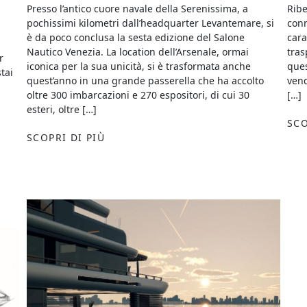
Presso l’antico cuore navale della Serenissima, a
Ribe
pochissimi kilometri dall’headquarter Levantemare, si
conn
è da poco conclusa la sesta edizione del Salone
cara
Nautico Venezia. La location dell’Arsenale, ormai
tras
r
iconica per la sua unicità, si è trasformata anche
ques
tai
quest’anno in una grande passerella che ha accolto
vend
oltre 300 imbarcazioni e 270 espositori, di cui 30
[…]
esteri, oltre […]
SCO
SCOPRI DI PIÙ