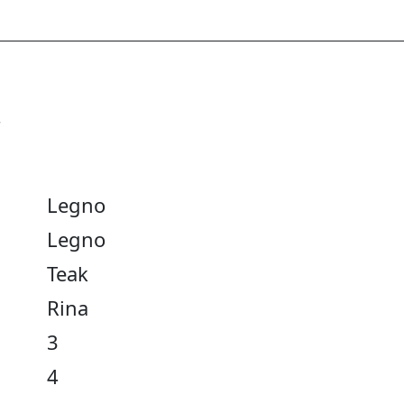
e
Legno
Legno
Teak
Rina
3
4