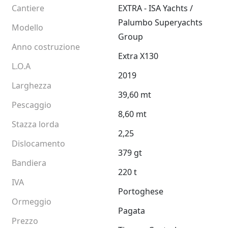
Cantiere
EXTRA - ISA Yachts /
Palumbo Superyachts
Modello
Group
Anno costruzione
Extra X130
L.O.A
2019
Larghezza
39,60 mt
Pescaggio
8,60 mt
Stazza lorda
2,25
Dislocamento
379 gt
Bandiera
220 t
IVA
Portoghese
Ormeggio
Pagata
Prezzo