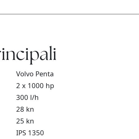
incipali
Volvo Penta
2 x 1000 hp
300 l/h
28 kn
25 kn
IPS 1350