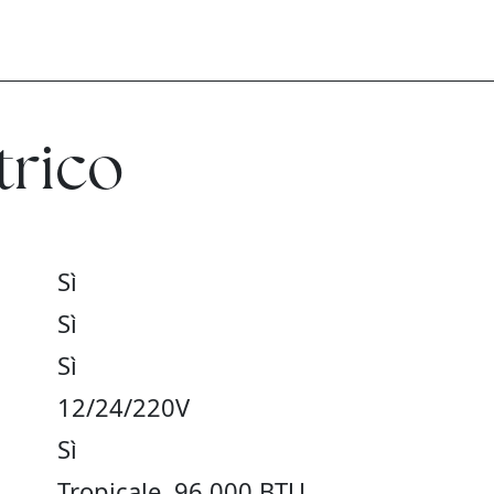
trico
Sì
Sì
Sì
12/24/220V
Sì
Tropicale, 96.000 BTU